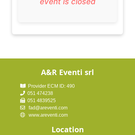
event is closed
A&R Eventi srl
Provider ECM ID: 490
051 474238
051 4839525
fad@areventi.com
www.areventi.com
Location