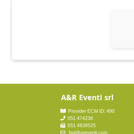
A&R Eventi srl
Provider ECM ID: 490
051 474238
051 4839525
fad@areventi.com