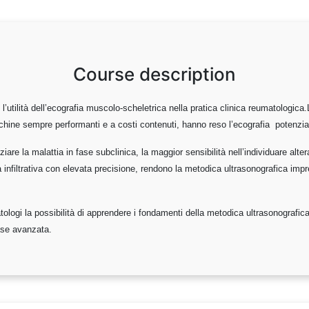
Course description
utilità dell’ecografia muscolo-scheletrica nella pratica clinica reumatologica.L’
chine sempre performanti e a costi contenuti, hanno reso l’ecografia potenzial
are la malattia in fase subclinica, la maggior sensibilità nell’individuare alte
infiltrativa con elevata precisione, rendono la metodica ultrasonografica impre
matologi la possibilità di apprendere i fondamenti della metodica ultrasonografic
fase avanzata.