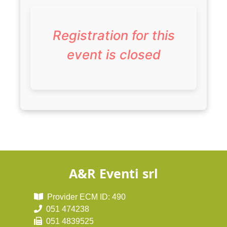
Registration for this
event is closed
A&R Eventi srl
Provider ECM ID: 490
051 474238
051 4839525