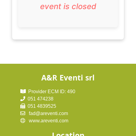
event is closed
A&R Eventi srl
Provider ECM ID: 490
051 474238
051 4839525
fad@areventi.com
www.areventi.com
Location